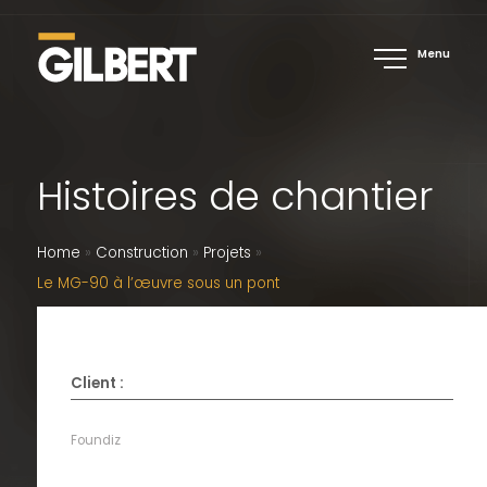
Menu
Histoires de chantier
Home
»
Construction
»
Projets
»
Le MG-90 à l’œuvre sous un pont
Client :
Foundiz