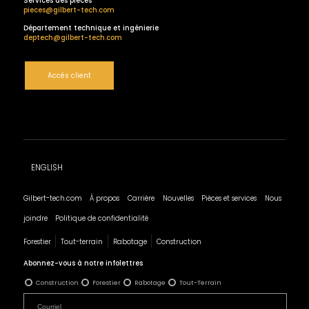
Services des pièces
pieces@gilbert-tech.com
Département technique et ingénierie
deptech@gilbert-tech.com
Accès client
ENGLISH
Gilbert-tech.com
À propos
Carrière
Nouvelles
Pièces et services
Nous
joindre
Politique de confidentialité
Forestier
Tout-terrain
Rabotage
Construction
Abonnez-vous à notre infolettres
Construction
Forestier
Rabotage
Tout-Terrain