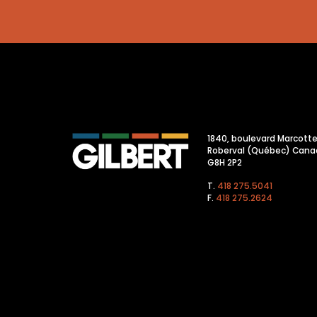
1840, boulevard Marcott
Roberval (Québec) Cana
G8H 2P2
T.
418 275.5041
F.
418 275.2624