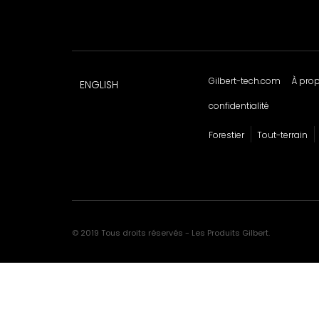
Gilbert-tech.com
À pro
ENGLISH
confidentialité
Forestier
Tout-terrain
© 2019 Tous droits réservés - Les Produits Gilbert.