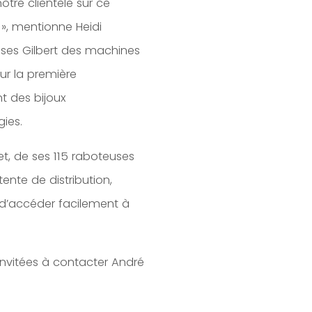
tre clientèle sur ce
, mentionne Heidi
uses Gilbert des machines
r la première
nt des bijoux
ies.
et, de ses 115 raboteuses
ente de distribution,
s d’accéder facilement à
t invitées à contacter André