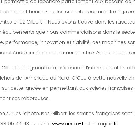
 lui permettra de répondre parfaitement aux besoins de no
êmement heureux de les compter parmi notre équipe »
ventes chez Gilbert. « Nous avons trouvé dans les rabote
quipements que nous commercialisons dans le secteu
e, performance, innovation et fiabilité, ces machines so
 Lionel André, ingénieur commercial chez André Technolog
 Gilbert a augmenté sa présence à l’international. En eff
dehors de l’Amérique du Nord. Grâce à cette nouvelle ent
e sur cette lancée en permettant aux scieries française
rnant ses raboteuses.
on sur les raboteuses Gilbert, les scieries françaises son
 88 95 44 43 ou sur le
www.andre-technologies.fr
.