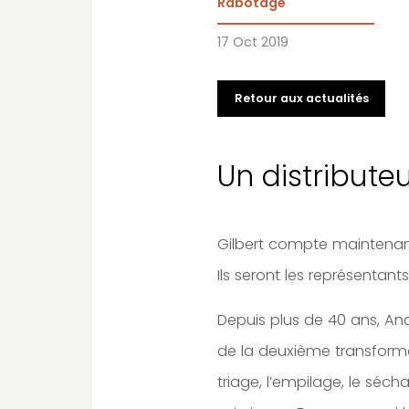
Rabotage
17 Oct 2019
Retour aux actualités
Un distribute
Gilbert compte maintenant
Ils seront les représentan
Depuis plus de 40 ans, And
de la deuxième transformat
triage, l’empilage, le séc