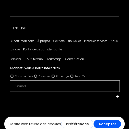
ENGLISH
Gilbert-tech.com
À propos
Carrière
Nouvelles
Pièces et services
Nous
joindre
Politique de confidentialité
Forestier
Tout-terrain
Rabotage
Construction
Abonnez-vous à notre infolettres
Construction
Forestier
Rabotage
Tout-Terrain
© 2019 Tous droits réservés - Les Produits Gilbert.
Réalisation :
ArsenalWeb.ca