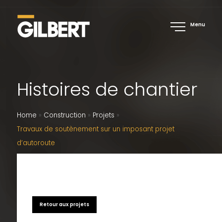
Menu
Histoires de chantier
Home
»
Construction
»
Projets
»
Travaux de soutènement sur un imposant projet
d’autoroute
Retour aux projets