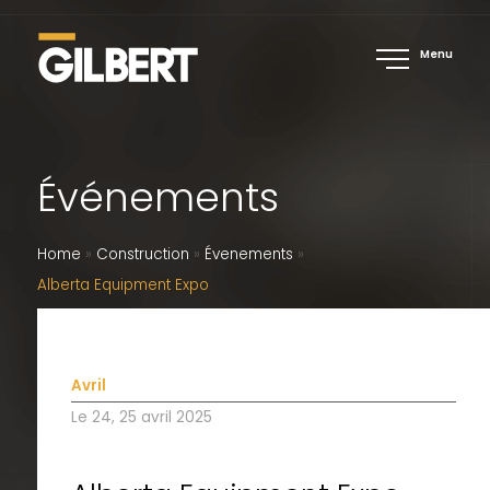
Menu
Événements
Home
»
Construction
»
Évenements
»
Alberta Equipment Expo
Avril
Le 24, 25 avril 2025