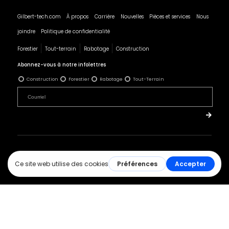
Gilbert-tech.com
À propos
Carrière
Nouvelles
Pièces et services
Nous
joindre
Politique de confidentialité
Forestier
Tout-terrain
Rabotage
Construction
Abonnez-vous à notre infolettres
Construction
Forestier
Rabotage
Tout-Terrain
© 2019 Tous droits réservés - Les Produits Gilbert.
Réalisation :
ArsenalWeb.ca