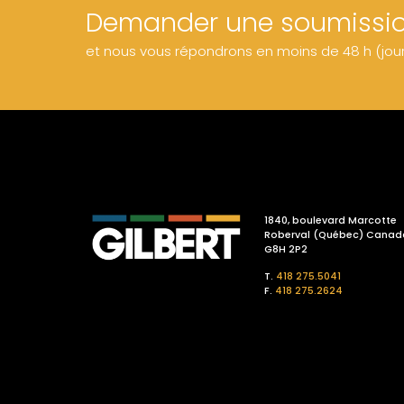
Demander une soumissi
et nous vous répondrons en moins de 48 h (jou
1840, boulevard Marcotte
Roberval (Québec) Canad
G8H 2P2
T.
418 275.5041
F.
418 275.2624