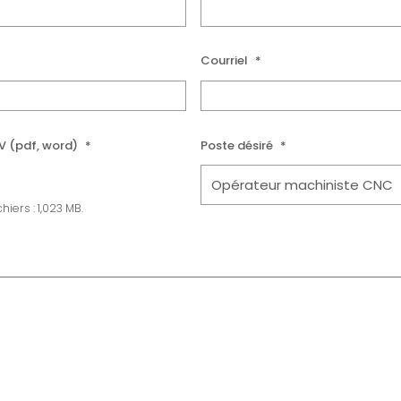
Courriel
*
V (pdf, word)
*
Poste désiré
*
chiers : 1,023 MB.