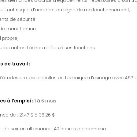
 les demandes d’achat d’équipements nécessaires à son trav
eur tout risque d’accident ou signe de malfonctionnement;
nts de sécurité ;
 de manutention;
l propre;
utes autres tâches reliées à ses fonctions.
 de travail :
’études professionnelles en technique d’usinage avec ASP e
s à l’emploi :
1 à 6 mois
ce de : 21.47 $ à 36.26 $
et de soir en alternance, 40 heures par semaine