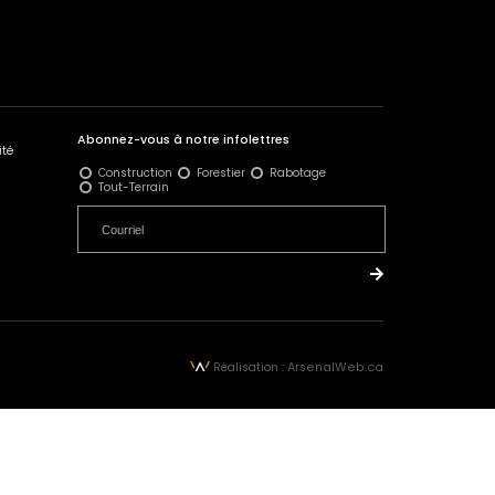
Abonnez-vous à notre infolettres
ité
Construction
Forestier
Rabotage
Tout-Terrain
Réalisation :
ArsenalWeb.ca