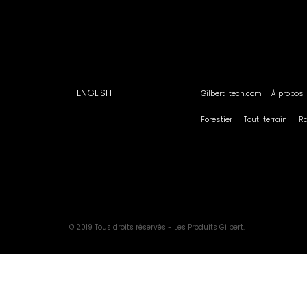
ENGLISH
Gilbert-tech.com
À propos
Forestier
Tout-terrain
R
© 2019 Tous droits réservés - Les Produits Gilbert.