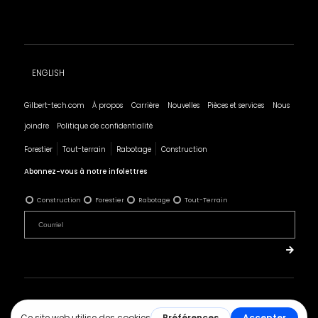
ENGLISH
Gilbert-tech.com
À propos
Carrière
Nouvelles
Pièces et services
Nous
joindre
Politique de confidentialité
Forestier
Tout-terrain
Rabotage
Construction
Abonnez-vous à notre infolettres
Construction
Forestier
Rabotage
Tout-Terrain
© 2019 Tous droits réservés - Les Produits Gilbert.