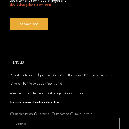
Département technique et ingénierie
deptech@gilbert-tech.com
Accès client
ENGLISH
Gilbert-tech.com
À propos
Carrière
Nouvelles
Pièces et services
Nous
joindre
Politique de confidentialité
Forestier
Tout-terrain
Rabotage
Construction
Abonnez-vous à notre infolettres
Construction
Forestier
Rabotage
Tout-Terrain