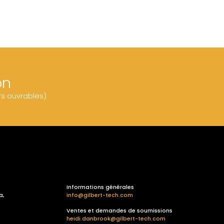
on
rs ouvrables)
Informations générales
a,
info@gilbert-tech.com
Ventes et demandes de soumissions
heidi.danbrook@gilbert-tech.com