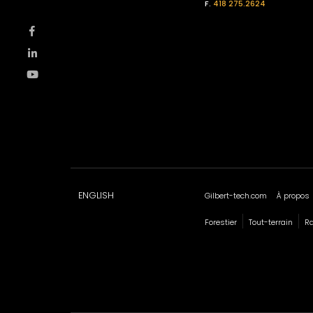
F.
418 275.2624
ENGLISH
Gilbert-tech.com
À propos
Forestier
Tout-terrain
R